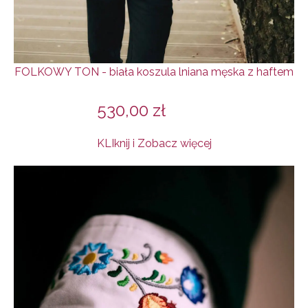
FOLKOWY TON - biała koszula lniana męska z haftem
530,00
zł
KLIknij i Zobacz więcej