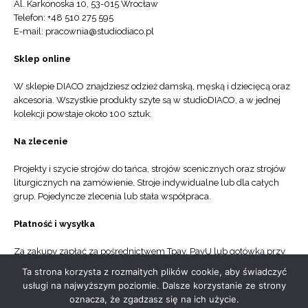
Al. Karkonoska 10, 53-015 Wrocław
Telefon: +48 510 275 595
E-mail: pracownia@studiodiaco.pl
Sklep online
W sklepie DIACO znajdziesz odzież damską, męską i dziecięcą oraz
akcesoria. Wszystkie produkty szyte są w studioDIACO, a w jednej
kolekcji powstaje około 100 sztuk.
Na zlecenie
Projekty i szycie strojów do tańca, strojów scenicznych oraz strojów
liturgicznych na zamówienie. Stroje indywidualne lub dla całych
grup. Pojedyncze zlecenia lub stała współpraca.
Płatność i wysyłka
Za zakupy zapłać za pośrednictwem Tpay, PayU lub gotówką przy
odbiorze. Kurier DPD od 20 zł, Paczkomat od 15 zł lub odbiór
Ta strona korzysta z rozmaitych plików cookie, aby świadczyć
osobisty. Zamówienia realizujemy w czasie do 3 dni.
usługi na najwyższym poziomie. Dalsze korzystanie ze strony
oznacza, że zgadzasz się na ich użycie.