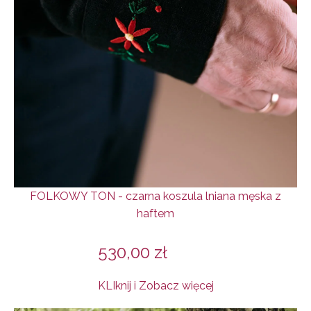
FOLKOWY TON - czarna koszula lniana męska z
haftem
530,00
zł
KLIknij i Zobacz więcej