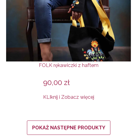
FOLK rękawiczki z haftem
90,00
zł
KLIknij i Zobacz więcej
POKAŻ NASTĘPNE PRODUKTY