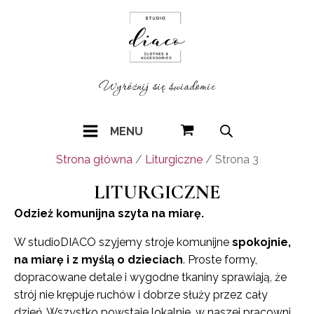
Wyróżnij się świadomie
MENU
Strona główna
/
Liturgiczne
/ Strona 3
LITURGICZNE
Odzież komunijna szyta na miarę.
W studioDIACO szyjemy stroje komunijne
spokojnie,
na miarę i z myślą o dzieciach
. Proste formy,
dopracowane detale i wygodne tkaniny sprawiają, że
strój nie krępuje ruchów i dobrze służy przez cały
dzień. Wszystko powstaje lokalnie, w naszej pracowni,