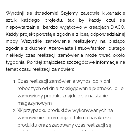
prostoty z delikatnym sznytem folkloru. Kolorowy,
drobny haft inspirowany kociewską tradycją
Wyróżnij się świadomie! Szyjemy zaledwie kilkanaście
pojawia się na rękawach i plecach jak cichy akcent
sztuk każdego projektu, tak by każdy czuł się
– zauważalny, ale nie dominujący.
niepowtarzalnie i bardzo wyjątkowo w kreacjach DIACO.
Każdy projekt powstaje zgodnie z ideą odpowiedzialnej
To ta sama forma, którą pokochałyście: bez
mody. Wszystkie zamówienia realizujemy na bieżąco
zapięcia, bez podszewek, luźna, z rękawem przed
zgodnie z duchem #zerowaste i #slowfashion, dlatego
nadgarstek i długością do talii. Surowy len pięknie
niekiedy czas realizacji zamówienia może trwać około
współgra z delikatnością haftu – tworząc subtelną
tygodnia. Poniżej znajdziesz szczegółowe informacje na
całość, która dodaje głębi nawet najprostszej
temat czasu realizacji zamówień:
stylizacji.
Czas realizacji zamówienia wynosi do 3 dni
Marynarka idealna dla kobiet, które czują więź z
roboczych od dnia zaksięgowania płatności, o ile
naturą i kulturą – ale nie potrzebują tego krzyczeć.
zamówiony produkt znajduje się na stanie
Magda ma 160 cm i nosi rozmiar XS.
magazynowym.
W przypadku produktów wykonywanych na
SZCZEGÓŁY
zamówienie, informacja o takim charakterze
WYMIARY
produktu oraz szacowany czas realizacji są