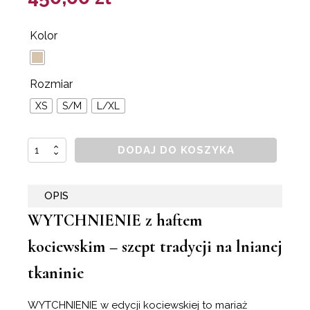
Kolor
Rozmiar
XS
S/M
L/XL
DODAJ DO KOSZYKA
ilość
WYTCHNIENIE
|
OPIS
HAFT
WYTCHNIENIE z haftem
KOCIEWSKI
-
kociewskim – szept tradycji na lnianej
marynarka
tkaninie
chanelka
WYTCHNIENIE w edycji kociewskiej to mariaż